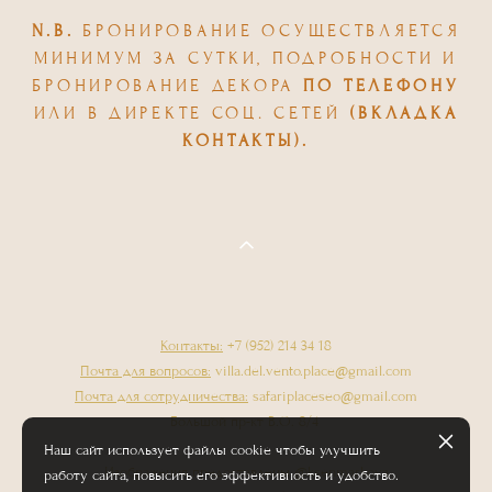
N.B.
БРОНИРОВАНИЕ ОСУЩЕСТВЛЯЕТСЯ
МИНИМУМ ЗА СУТКИ, ПОДРОБНОСТИ И
БРОНИРОВАНИЕ ДЕКОРА
ПО ТЕЛЕФОНУ
ИЛИ В ДИРЕКТЕ СОЦ. СЕТЕЙ
(ВКЛАДКА
КОНТАКТЫ).
Контакты:
+7 (952) 214 34 18
Почта для вопросов:
villa.del.vento.place@gmail.com
Почта для сотрудничества:
safariplaceseo@gmail.com
Большой пр-кт В.О. 8/4
Наш сайт использует файлы cookie чтобы улучшить
Изображения предоставлены @ksenmarkova
работу сайта, повысить его эффективность и удобство.