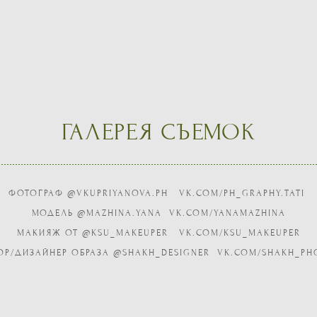
ГАЛЕРЕЯ СЪЕМОК
ФОТОГРАФ @VKUPRIYANOVA.PH
VK.COM/PH_GRAPHY.TATI
МОДЕЛЬ @MAZHINA.YANA
VK.COM/YANAMAZHINA
МАКИЯЖ ОТ @KSU_MAKEUPER
VK.COM/KSU_MAKEUPER
ОР/ДИЗАЙНЕР ОБРАЗА @SHAKH_DESIGNER
VK.COM/SHAKH_PH