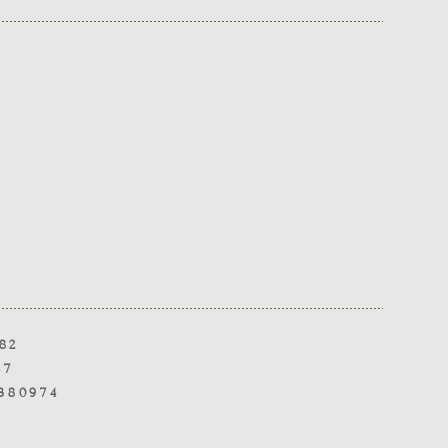
82
47
380974