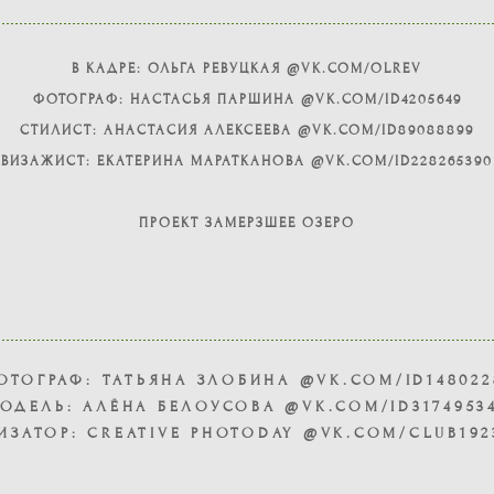
В КАДРЕ: ОЛЬГА РЕВУЦКАЯ @VK.COM/OLREV
ФОТОГРАФ: НАСТАСЬЯ ПАРШИНА @VK.COM/ID4205649
СТИЛИСТ: АНАСТАСИЯ АЛЕКСЕЕВА @VK.COM/ID89088899
ВИЗАЖИСТ: ЕКАТЕРИНА МАРАТКАНОВА @VK.COM/ID228265390
ПРОЕКТ ЗАМЕРЗШЕЕ ОЗЕРО
ОТОГРАФ: ТАТЬЯНА ЗЛОБИНА @VK.COM/ID148022
ОДЕЛЬ: АЛЁНА БЕЛОУСОВА @VK.COM/ID3174953
ИЗАТОР: CREATIVE PHOTODAY @VK.COM/CLUB192